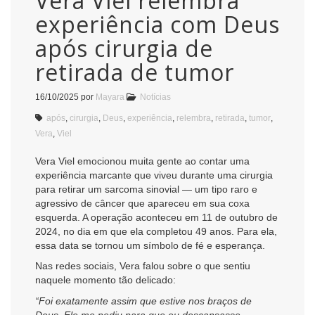
Vera Viel relembra
experiência com Deus
após cirurgia de
retirada de tumor
16/10/2025
por
Mayara
Notícias
após
,
cirurgia
,
Deus
,
experiência
,
relembra
,
retirada
,
tumor
,
Vera
,
Viel
Vera Viel emocionou muita gente ao contar uma
experiência marcante que viveu durante uma cirurgia
para retirar um sarcoma sinovial — um tipo raro e
agressivo de câncer que apareceu em sua coxa
esquerda. A operação aconteceu em 11 de outubro de
2024, no dia em que ela completou 49 anos. Para ela,
essa data se tornou um símbolo de fé e esperança.
Nas redes sociais, Vera falou sobre o que sentiu
naquele momento tão delicado:
“Foi exatamente assim que estive nos braços de
Deus. Ele me pediu para que eu descansasse