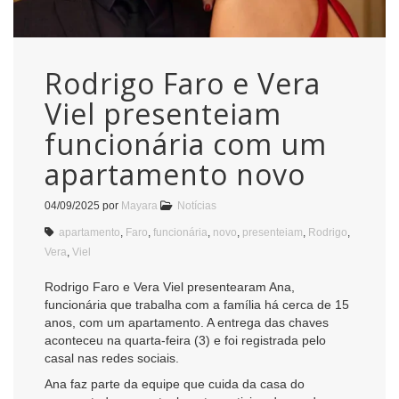
Rodrigo Faro e Vera
Viel presenteiam
funcionária com um
apartamento novo
04/09/2025
por
Mayara
Notícias
apartamento
,
Faro
,
funcionária
,
novo
,
presenteiam
,
Rodrigo
,
Vera
,
Viel
Rodrigo Faro e Vera Viel presentearam Ana,
funcionária que trabalha com a família há cerca de 15
anos, com um apartamento. A entrega das chaves
aconteceu na quarta-feira (3) e foi registrada pelo
casal nas redes sociais.
Ana faz parte da equipe que cuida da casa do