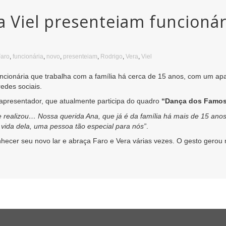
ra Viel presenteiam funcioná
Faro
,
funcionária
,
novo
,
presenteiam
,
Rodrigo
,
Vera
,
Viel
uncionária que trabalha com a família há cerca de 15 anos, com um a
redes sociais.
 apresentador, que atualmente participa do quadro
“Dança dos Famo
e realizou… Nossa querida Ana, que já é da família há mais de 15 ano
 vida dela, uma pessoa tão especial para nós”
.
cer seu novo lar e abraça Faro e Vera várias vezes. O gesto gerou 