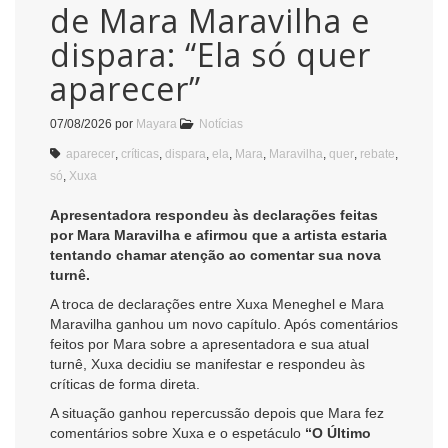
de Mara Maravilha e
dispara: “Ela só quer
aparecer”
07/08/2026
por
Mayara
Notícias
aparecer
,
críticas
,
dispara
,
ela
,
Mara
,
Maravilha
,
quer
,
rebate
,
só
,
Xuxa
Apresentadora respondeu às declarações feitas
por Mara Maravilha e afirmou que a artista estaria
tentando chamar atenção ao comentar sua nova
turnê.
A troca de declarações entre Xuxa Meneghel e Mara
Maravilha ganhou um novo capítulo. Após comentários
feitos por Mara sobre a apresentadora e sua atual
turnê, Xuxa decidiu se manifestar e respondeu às
críticas de forma direta.
A situação ganhou repercussão depois que Mara fez
comentários sobre Xuxa e o espetáculo
“O Último