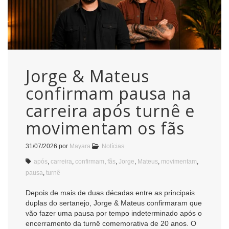
Jorge & Mateus
confirmam pausa na
carreira após turnê e
movimentam os fãs
31/07/2026
por
Mayara
Notícias
após
,
carreira
,
confirmam
,
fãs
,
Jorge
,
Mateus
,
movimentam
,
pausa
,
turnê
Depois de mais de duas décadas entre as principais
duplas do sertanejo, Jorge & Mateus confirmaram que
vão fazer uma pausa por tempo indeterminado após o
encerramento da turnê comemorativa de 20 anos. O