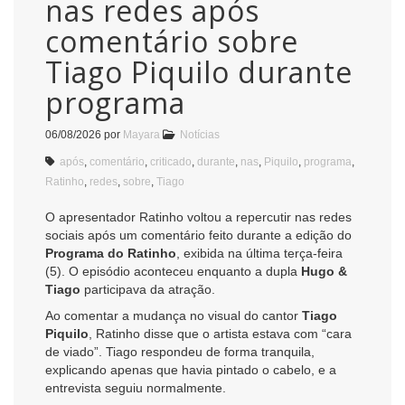
nas redes após
comentário sobre
Tiago Piquilo durante
programa
06/08/2026
por
Mayara
Notícias
após
,
comentário
,
criticado
,
durante
,
nas
,
Piquilo
,
programa
,
Ratinho
,
redes
,
sobre
,
Tiago
O apresentador Ratinho voltou a repercutir nas redes
sociais após um comentário feito durante a edição do
Programa do Ratinho
, exibida na última terça-feira
(5). O episódio aconteceu enquanto a dupla
Hugo &
Tiago
participava da atração.
Ao comentar a mudança no visual do cantor
Tiago
Piquilo
, Ratinho disse que o artista estava com “cara
de viado”. Tiago respondeu de forma tranquila,
explicando apenas que havia pintado o cabelo, e a
entrevista seguiu normalmente.