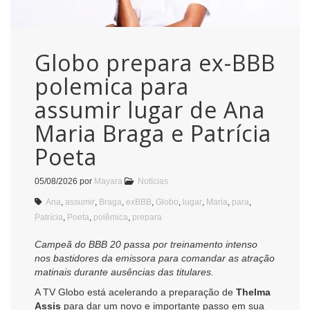
Globo prepara ex-BBB
polemica para
assumir lugar de Ana
Maria Braga e Patrícia
Poeta
05/08/2026
por
Mayara
Notícias
Ana
,
assumir
,
Braga
,
exBBB
,
Globo
,
lugar
,
Maria
,
para
,
Patrícia
,
Poeta
,
polêmica
,
prepara
Campeã do BBB 20 passa por treinamento intenso
nos bastidores da emissora para comandar as atração
matinais durante ausências das titulares.
A TV Globo está acelerando a preparação de
Thelma
Assis
para dar um novo e importante passo em sua