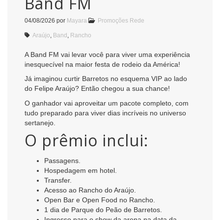
Band FM
04/08/2026
por
Mayara
Promoções Rede
Araújo
,
Band
,
Rancho
A Band FM vai levar você para viver uma experiência
inesquecível na maior festa de rodeio da América!
Já imaginou curtir Barretos no esquema VIP ao lado
do Felipe Araújo? Então chegou a sua chance!
O ganhador vai aproveitar um pacote completo, com
tudo preparado para viver dias incríveis no universo
sertanejo.
O prêmio inclui:
Passagens.
Hospedagem em hotel.
Transfer.
Acesso ao Rancho do Araújo.
Open Bar e Open Food no Rancho.
1 dia de Parque do Peão de Barretos.
Ingresso para o show da arena na data da