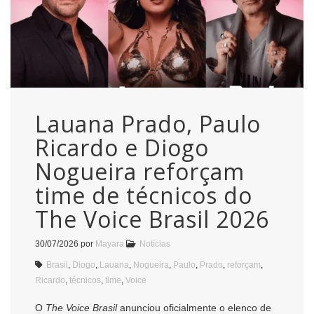
Lauana Prado, Paulo
Ricardo e Diogo
Nogueira reforçam
time de técnicos do
The Voice Brasil 2026
30/07/2026
por
Mayara
Notícias
Brasil
,
Diogo
,
Lauana
,
Nogueira
,
Paulo
,
Prado
,
reforçam
,
Ricardo
,
técnicos
,
time
,
Voice
O
The Voice Brasil
anunciou oficialmente o elenco de