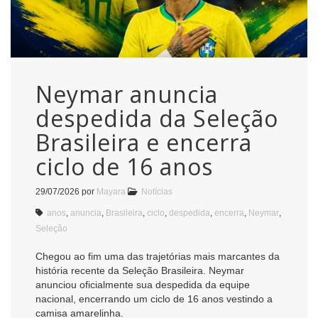
Neymar anuncia
despedida da Seleção
Brasileira e encerra
ciclo de 16 anos
29/07/2026
por
Mayara
Notícias
anos
,
anuncia
,
Brasileira
,
ciclo
,
despedida
,
encerra
,
Neymar
,
Seleção
Chegou ao fim uma das trajetórias mais marcantes da
história recente da Seleção Brasileira. Neymar
anunciou oficialmente sua despedida da equipe
nacional, encerrando um ciclo de 16 anos vestindo a
camisa amarelinha.