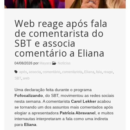
Web reage após fala
de comentarista do
SBT e associa
comentário a Eliana
04/08/2026
por
Mayara
Notícias
após
,
associa
,
comentário
,
comentarista
,
Eliana
,
fala
,
reage
,
SBT
,
web
Uma declaração feita durante o programa
Fofocalizando
, do SBT, movimentou as redes sociais
nesta semana. A comentarista
Carol Lekker
acabou
se tornando um dos assuntos mais comentados após
elogiar a apresentadora
Patrícia Abravanel
, e muitos
internautas interpretaram a fala como uma indireta
para
Eliana
.