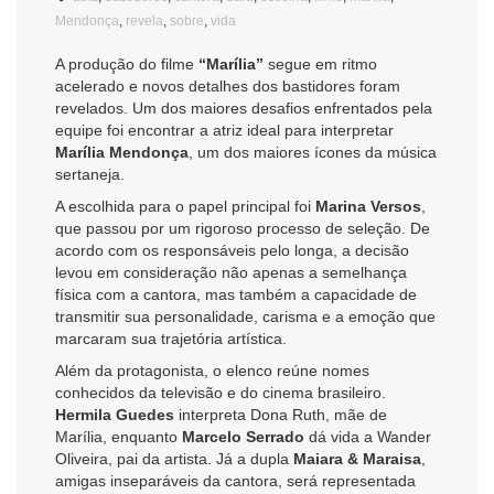
Mendonça
,
revela
,
sobre
,
vida
A produção do filme
“Marília”
segue em ritmo
acelerado e novos detalhes dos bastidores foram
revelados. Um dos maiores desafios enfrentados pela
equipe foi encontrar a atriz ideal para interpretar
Marília Mendonça
, um dos maiores ícones da música
sertaneja.
A escolhida para o papel principal foi
Marina Versos
,
que passou por um rigoroso processo de seleção. De
acordo com os responsáveis pelo longa, a decisão
levou em consideração não apenas a semelhança
física com a cantora, mas também a capacidade de
transmitir sua personalidade, carisma e a emoção que
marcaram sua trajetória artística.
Além da protagonista, o elenco reúne nomes
conhecidos da televisão e do cinema brasileiro.
Hermila Guedes
interpreta Dona Ruth, mãe de
Marília, enquanto
Marcelo Serrado
dá vida a Wander
Oliveira, pai da artista. Já a dupla
Maiara & Maraisa
,
amigas inseparáveis da cantora, será representada