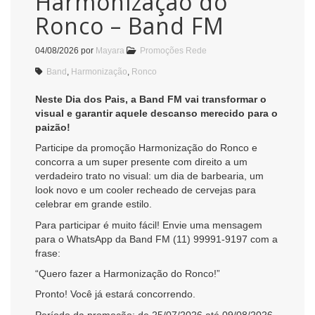
Harmonização do
Ronco – Band FM
04/08/2026
por
Mayara
Promoções Rede
Band
,
Harmonização
,
Ronco
Neste Dia dos Pais, a Band FM vai transformar o
visual e garantir aquele descanso merecido para o
paizão!
Participe da promoção Harmonização do Ronco e
concorra a um super presente com direito a um
verdadeiro trato no visual: um dia de barbearia, um
look novo e um cooler recheado de cervejas para
celebrar em grande estilo.
Para participar é muito fácil! Envie uma mensagem
para o WhatsApp da Band FM (11) 99991-9197 com a
frase:
“Quero fazer a Harmonização do Ronco!”
Pronto! Você já estará concorrendo.
Período da promoção: de 25/07/2026 até 09/08/2026,