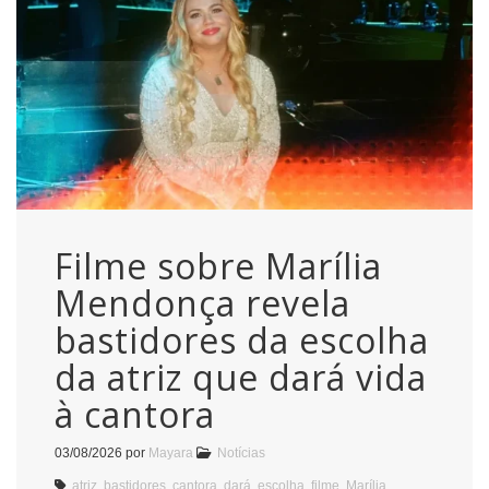
Filme sobre Marília
Mendonça revela
bastidores da escolha
da atriz que dará vida
à cantora
03/08/2026
por
Mayara
Notícias
atriz
,
bastidores
,
cantora
,
dará
,
escolha
,
filme
,
Marília
,