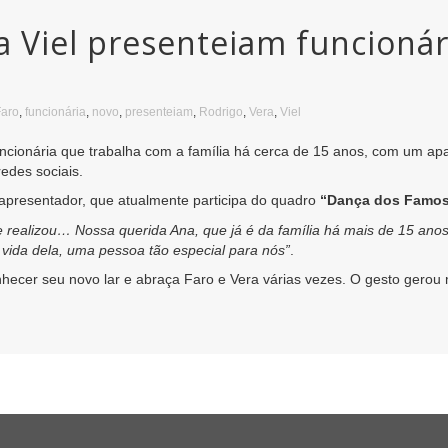
ra Viel presenteiam funcioná
Faro
,
funcionária
,
novo
,
presenteiam
,
Rodrigo
,
Vera
,
Viel
uncionária que trabalha com a família há cerca de 15 anos, com um a
redes sociais.
 apresentador, que atualmente participa do quadro
“Dança dos Famo
e realizou… Nossa querida Ana, que já é da família há mais de 15 ano
 vida dela, uma pessoa tão especial para nós”
.
cer seu novo lar e abraça Faro e Vera várias vezes. O gesto gerou 