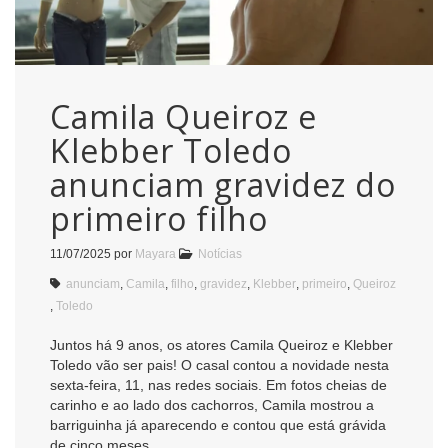
Camila Queiroz e
Klebber Toledo
anunciam gravidez do
primeiro filho
11/07/2025
por
Mayara
Notícias
anunciam
,
Camila
,
filho
,
gravidez
,
Klebber
,
primeiro
,
Queiroz
,
Toledo
Juntos há 9 anos, os atores Camila Queiroz e Klebber
Toledo vão ser pais! O casal contou a novidade nesta
sexta-feira, 11, nas redes sociais. Em fotos cheias de
carinho e ao lado dos cachorros, Camila mostrou a
barriguinha já aparecendo e contou que está grávida
de cinco meses.