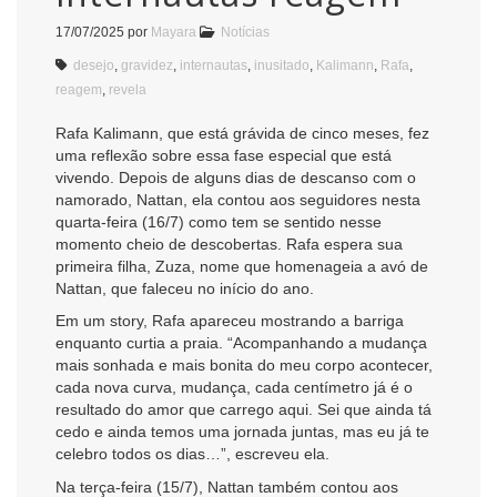
17/07/2025
por
Mayara
Notícias
desejo
,
gravidez
,
internautas
,
inusitado
,
Kalimann
,
Rafa
,
reagem
,
revela
Rafa Kalimann, que está grávida de cinco meses, fez
uma reflexão sobre essa fase especial que está
vivendo. Depois de alguns dias de descanso com o
namorado, Nattan, ela contou aos seguidores nesta
quarta-feira (16/7) como tem se sentido nesse
momento cheio de descobertas. Rafa espera sua
primeira filha, Zuza, nome que homenageia a avó de
Nattan, que faleceu no início do ano.
Em um story, Rafa apareceu mostrando a barriga
enquanto curtia a praia. “Acompanhando a mudança
mais sonhada e mais bonita do meu corpo acontecer,
cada nova curva, mudança, cada centímetro já é o
resultado do amor que carrego aqui. Sei que ainda tá
cedo e ainda temos uma jornada juntas, mas eu já te
celebro todos os dias…”, escreveu ela.
Na terça-feira (15/7), Nattan também contou aos