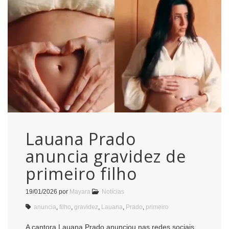
Lauana Prado
anuncia gravidez de
primeiro filho
19/01/2026
por
Mayara
Notícias
anuncia
,
filho
,
gravidez
,
Lauana
,
Prado
,
primeiro
A cantora Lauana Prado anunciou nas redes sociais,