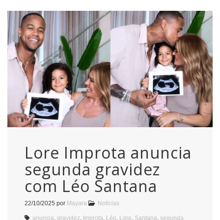
Lore Improta anuncia
segunda gravidez
com Léo Santana
22/10/2025
por
Mayara
Notícias
anuncia
,
gravidez
,
Improta
,
Léo
,
Lore
,
Santana
,
segunda