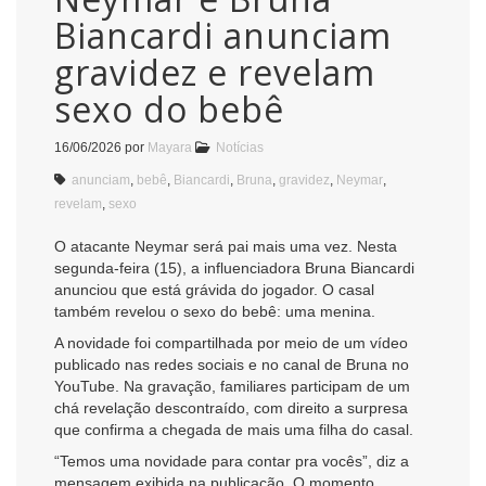
Biancardi anunciam
gravidez e revelam
sexo do bebê
16/06/2026
por
Mayara
Notícias
anunciam
,
bebê
,
Biancardi
,
Bruna
,
gravidez
,
Neymar
,
revelam
,
sexo
O atacante Neymar será pai mais uma vez. Nesta
segunda-feira (15), a influenciadora Bruna Biancardi
anunciou que está grávida do jogador. O casal
também revelou o sexo do bebê: uma menina.
A novidade foi compartilhada por meio de um vídeo
publicado nas redes sociais e no canal de Bruna no
YouTube. Na gravação, familiares participam de um
chá revelação descontraído, com direito a surpresa
que confirma a chegada de mais uma filha do casal.
“Temos uma novidade para contar pra vocês”, diz a
mensagem exibida na publicação. O momento