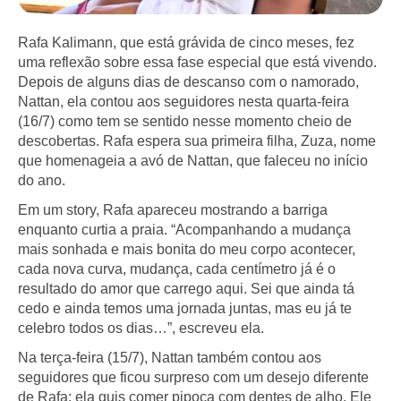
Rafa Kalimann, que está grávida de cinco meses, fez
uma reflexão sobre essa fase especial que está vivendo.
Depois de alguns dias de descanso com o namorado,
Nattan, ela contou aos seguidores nesta quarta-feira
(16/7) como tem se sentido nesse momento cheio de
descobertas. Rafa espera sua primeira filha, Zuza, nome
que homenageia a avó de Nattan, que faleceu no início
do ano.
Em um story, Rafa apareceu mostrando a barriga
enquanto curtia a praia. “Acompanhando a mudança
mais sonhada e mais bonita do meu corpo acontecer,
cada nova curva, mudança, cada centímetro já é o
resultado do amor que carrego aqui. Sei que ainda tá
cedo e ainda temos uma jornada juntas, mas eu já te
celebro todos os dias…”, escreveu ela.
Na terça-feira (15/7), Nattan também contou aos
seguidores que ficou surpreso com um desejo diferente
de Rafa: ela quis comer pipoca com dentes de alho. Ele