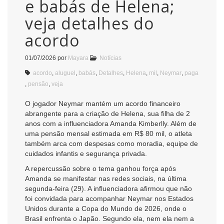
e babás de Helena;
veja detalhes do
acordo
01/07/2026
por
Mayara
Notícias
acordo
,
aluguel
,
babás
,
Detalhes
,
Helena
,
mil
,
Neymar
,
paga
,
pensão
,
veja
O jogador Neymar mantém um acordo financeiro
abrangente para a criação de Helena, sua filha de 2
anos com a influenciadora Amanda Kimberlly. Além de
uma pensão mensal estimada em R$ 80 mil, o atleta
também arca com despesas como moradia, equipe de
cuidados infantis e segurança privada.
A repercussão sobre o tema ganhou força após
Amanda se manifestar nas redes sociais, na última
segunda-feira (29). A influenciadora afirmou que não
foi convidada para acompanhar Neymar nos Estados
Unidos durante a Copa do Mundo de 2026, onde o
Brasil enfrenta o Japão. Segundo ela, nem ela nem a