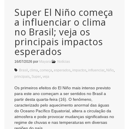
Super El Niño começa
a influenciar o clima
no Brasil; veja os
principais impactos
esperados
16/07/2026
por
Mayara
Notícias
Brasil
,
clima
,
começa
,
esperados
,
impactos
,
influenciar
,
Niño
,
principais
,
Super
,
veja
Os primeiros efeitos do El Niño mais intenso previsto
para este ano começam a ser sentidos no Brasil a
partir desta quarta-feira (16). O fenômeno,
caracterizado pelo aquecimento anormal das águas
do Oceano Pacífico Equatorial, altera a circulação da
atmosfera e pode provocar mudanças significativas no
regime de chuvas e nas temperaturas em diversas
regiões do país.