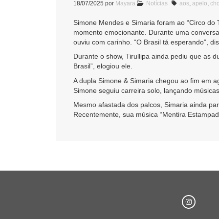
18/07/2025
por
Mayara
Notícias
aos
,
apelo
,
ch
Simone Mendes e Simaria foram ao “Circo do Tir
momento emocionante. Durante uma conversa, Ti
ouviu com carinho. “O Brasil tá esperando”, di
Durante o show, Tirullipa ainda pediu que as 
Brasil”, elogiou ele.
A dupla Simone & Simaria chegou ao fim em ag
Simone seguiu carreira solo, lançando músicas
Mesmo afastada dos palcos, Simaria ainda par
Recentemente, sua música “Mentira Estampada 