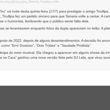
ora
,
ela
,
palcos
,
para
,
Simaria
,
Tirullipa
,
volte
u” na noite desta quinta-feira (17/7) para prestigiar o amigo Tirullip
rullipa fez um pedido sincero para que Simaria volte a cantar. A can
sse o humorista, lembrando que o público sente falta dela.
duas se levantassem enquanto fotos da dupla apareciam no telão. A plat
osto de 2022, depois de alguns desentendimentos. A decisão foi anu
 como “Erro Gostoso”, “Dois Tristes” e “Saudade Proibida”.
ticipa do meio musical. Ela chegou a aparecer em alguns shows da ir
na Cara” ganhou uma nova versão feita pelo DJ Lelis, que virou suce