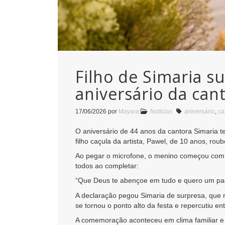
Filho de Simaria 
aniversário da can
17/06/2026
por
Mayara
Notícias
aniversário
,
ca
O aniversário de 44 anos da cantora Simaria 
filho caçula da artista, Pawel, de 10 anos, ro
Ao pegar o microfone, o menino começou com 
todos ao completar:
“Que Deus te abençoe em tudo e quero um pad
A declaração pegou Simaria de surpresa, que
se tornou o ponto alto da festa e repercutiu en
A comemoração aconteceu em clima familiar e 