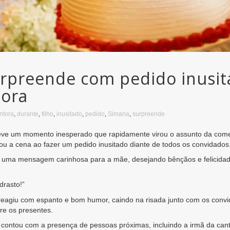
surpreende com pedido inusi
tora
ntora
,
durante
,
filho
,
inusitado
,
pedido
,
Simaria
,
surpreende
teve um momento inesperado que rapidamente virou o assunto da come
ubou a cena ao fazer um pedido inusitado diante de todos os convidados
uma mensagem carinhosa para a mãe, desejando bênçãos e felicidade
rasto!”
 reagiu com espanto e bom humor, caindo na risada junto com os con
tre os presentes.
contou com a presença de pessoas próximas, incluindo a irmã da can