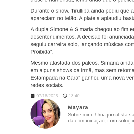
Durante o show, Tirullipa ainda pediu que
apareciam no telão. A plateia aplaudiu bast
A dupla Simone & Simaria chegou ao fim e
desentendimentos. A decisão foi anunciad
seguiu carreira solo, lançando músicas com
Proibida”.
Mesmo afastada dos palcos, Simaria ainda 
em alguns shows da irmã, mas sem retomar
Estampada na Cara” ganhou uma nova versã
redes sociais.
07/18/2025
13:40
Mayara
Sobre mim: Uma jornalista sa
da comunicação, com soluções