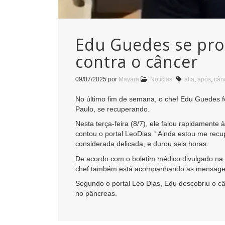
Edu Guedes se pron
contra o câncer
09/07/2025
por
Mayara
Notícias
alta
,
após
,
cân
No último fim de semana, o chef Edu Guedes fez
Paulo, se recuperando.
Nesta terça-feira (8/7), ele falou rapidamente 
contou o portal LeoDias. “Ainda estou me recu
considerada delicada, e durou seis horas.
De acordo com o boletim médico divulgado na 
chef também está acompanhando as mensagens
Segundo o portal Léo Dias, Edu descobriu o c
no pâncreas.