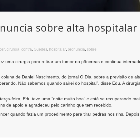
uncia sobre alta hospitalar 
cer
,
cirurgia
,
contra
,
Guedes
,
hospitalar
,
pronuncia
,
sobre
 uma cirurgia para retirar um tumor no pâncreas e continua internado 
à coluna de Daniel Nascimento, do jornal O Dia, sobre a previsão de alt
perando. Não sabemos quando sairei do hospital”, disse Edu. A cirurgi
terça-feira, Edu teve uma “noite muito boa” e está se recuperando m
 de apoio e agradeceu pelo carinho que tem recebido.
âncer quando fazia um procedimento para tirar pedras nos rins. Depo