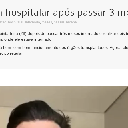
a hospitalar após passar 3 
stão
,
hospitalar
,
internado
,
meses
,
passar
,
recebe
uinta-feira (28) depois de passar três meses internado e realizar dois 
in, onde ele estava internado.
tá bem, com bom funcionamento dos órgãos transplantados. Agora, el
ico regular.