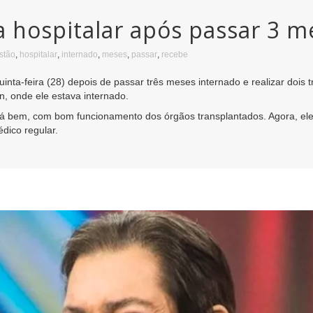
a hospitalar após passar 3 
stão
,
hospitalar
,
internado
,
meses
,
passar
,
recebe
uinta-feira (28) depois de passar três meses internado e realizar dois 
in, onde ele estava internado.
tá bem, com bom funcionamento dos órgãos transplantados. Agora, el
ico regular.