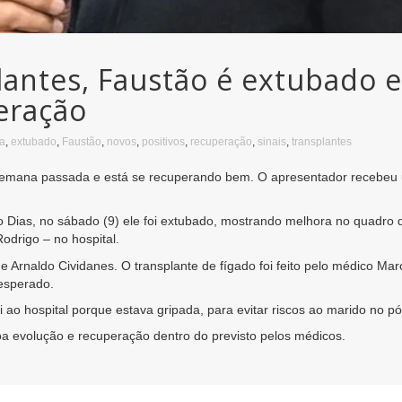
antes, Faustão é extubado e
eração
a
,
extubado
,
Faustão
,
novos
,
positivos
,
recuperação
,
sinais
,
transplantes
 semana passada e está se recuperando bem. O apresentador recebeu u
eo Dias, no sábado (9) ele foi extubado, mostrando melhora no quadro 
Rodrigo – no hospital.
Arnaldo Cividanes. O transplante de fígado foi feito pelo médico Marc
 esperado.
ao hospital porque estava gripada, para evitar riscos ao marido no pó
oa evolução e recuperação dentro do previsto pelos médicos.