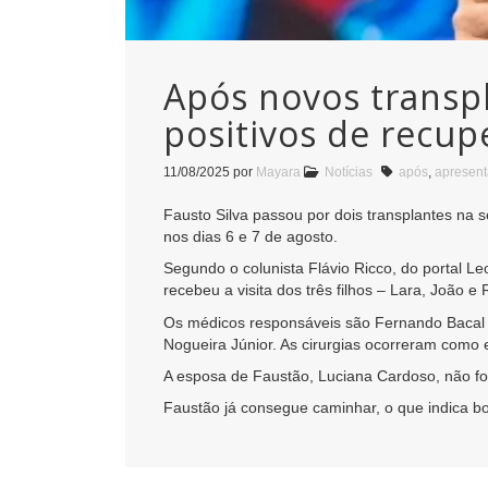
Após novos transpl
positivos de recup
11/08/2025
por
Mayara
Notícias
após
,
apresent
Fausto Silva passou por dois transplantes na
nos dias 6 e 7 de agosto.
Segundo o colunista Flávio Ricco, do portal L
recebeu a visita dos três filhos – Lara, João e 
Os médicos responsáveis são Fernando Bacal e 
Nogueira Júnior. As cirurgias ocorreram como
A esposa de Faustão, Luciana Cardoso, não foi 
Faustão já consegue caminhar, o que indica b