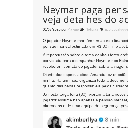
Neymar paga pensã
veja detalhes do a
01/07/2026
por
Mayara
Notícias
acordo
,
alugue
O jogador Neymar mantém um acordo financeiro
pensão mensal estimada em R$ 80 mil, o atlet
A repercussão sobre o tema ganhou força após 
convidada para acompanhar Neymar nos Estado
receberam contato do jogador sobre a viagem.
Diante das especulações, Amanda fez questão 
minha. Há um mês, organizei toda a documentaçã
quanto das babás responsáveis pelos cuidados
Já nesta terça-feira (30), vieram à tona novo
jogador assume não apenas a pensão mensal, 
alternados e de uma equipe de segurança priv