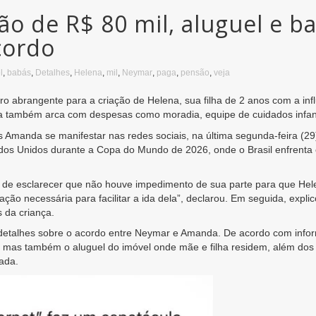
o de R$ 80 mil, aluguel e b
cordo
l
,
babás
,
Detalhes
,
Helena
,
mil
,
Neymar
,
paga
,
pensão
,
veja
 abrangente para a criação de Helena, sua filha de 2 anos com a in
a também arca com despesas como moradia, equipe de cuidados infant
Amanda se manifestar nas redes sociais, na última segunda-feira (29).
s Unidos durante a Copa do Mundo de 2026, onde o Brasil enfrenta o
de esclarecer que não houve impedimento de sua parte para que Helena
o necessária para facilitar a ida dela”, declarou. Em seguida, explico
 da criança.
s detalhes sobre o acordo entre Neymar e Amanda. De acordo com infor
mas também o aluguel do imóvel onde mãe e filha residem, além dos
ada.