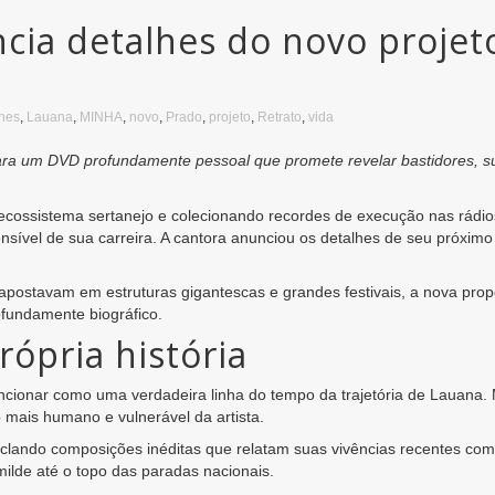
ia detalhes do novo projeto
hes
,
Lauana
,
MINHA
,
novo
,
Prado
,
projeto
,
Retrato
,
vida
para um DVD profundamente pessoal que promete revelar bastidores, s
ossistema sertanejo e colecionando recordes de execução nas rádio
sível de sua carreira. A cantora anunciou os detalhes de seu próximo
apostavam em estruturas gigantescas e grandes festivais, a nova pro
ofundamente biográfico.
ópria história
uncionar como uma verdadeira linha do tempo da trajetória de Lauan
 mais humano e vulnerável da artista.
sclando composições inéditas que relatam suas vivências recentes co
milde até o topo das paradas nacionais.