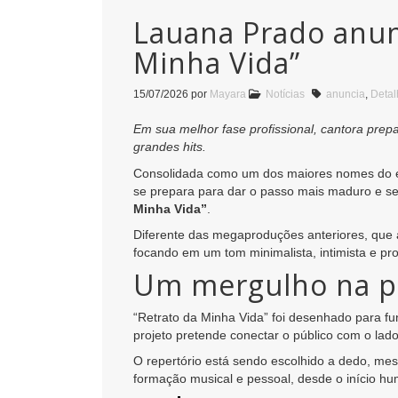
Lauana Prado anunc
Minha Vida”
15/07/2026
por
Mayara
Notícias
anuncia
,
Detal
Em sua melhor fase profissional, cantora pre
grandes hits.
Consolidada como um dos maiores nomes do ec
se prepara para dar o passo mais maduro e sen
Minha Vida”
.
Diferente das megaproduções anteriores, que 
focando em um tom minimalista, intimista e pr
Um mergulho na pr
“Retrato da Minha Vida” foi desenhado para f
projeto pretende conectar o público com o lado
O repertório está sendo escolhido a dedo, me
formação musical e pessoal, desde o início hu