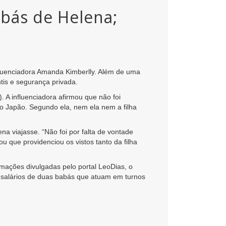
abás de Helena;
fluenciadora Amanda Kimberlly. Além de uma
is e segurança privada.
 A influenciadora afirmou que não foi
 Japão. Segundo ela, nem ela nem a filha
 viajasse. “Não foi por falta de vontade
u que providenciou os vistos tanto da filha
mações divulgadas pelo portal LeoDias, o
 salários de duas babás que atuam em turnos