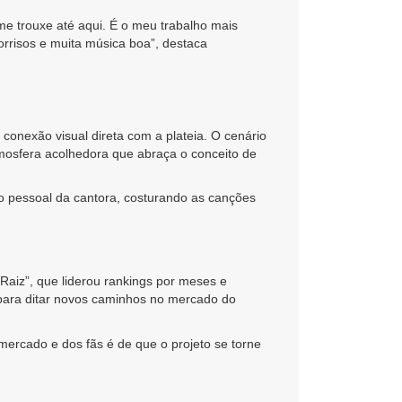
e trouxe até aqui. É o meu trabalho mais
sorrisos e muita música boa”, destaca
onexão visual direta com a plateia. O cenário
tmosfera acolhedora que abraça o conceito de
o pessoal da cantora, costurando as canções
aiz”, que liderou rankings por meses e
 para ditar novos caminhos no mercado do
mercado e dos fãs é de que o projeto se torne