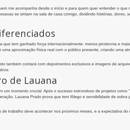
quem me acompanha desde o início e para quem quer entender o que m
pessoas se sintam na sala de casa comigo, dividindo histórias, dores, 
diferenciados
 que tem ganhado força internacionalmente: menos pirotecnia e mais c
 e uma aproximação física real com o público presente, criando uma a
ojeto também contará com depoimentos exclusivos e imagens de arquiv
alcos.
o de Lauana
m um momento crucial. Após o sucesso estrondoso de projetos como “R
 geração, Lauana Prado prova que tem fôlego e sensibilidade de sobra
 de trabalho deve acontecer nos próximos meses, e a expectativa do 