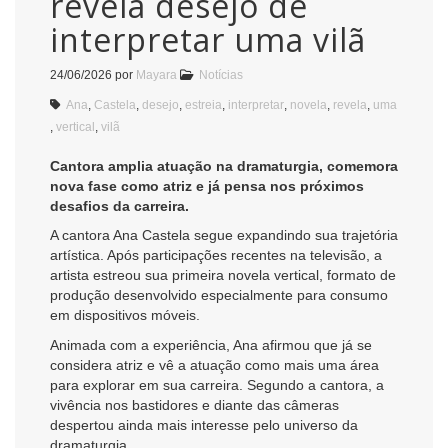
revela desejo de
interpretar uma vilã
24/06/2026
por
Mayara
Notícias
Ana
,
Castela
,
desejo
,
estreia
,
interpretar
,
novela
,
revela
,
uma
,
vertical
,
vilã
Cantora amplia atuação na dramaturgia, comemora
nova fase como atriz e já pensa nos próximos
desafios da carreira.
A cantora
Ana Castela
segue expandindo sua trajetória
artística. Após participações recentes na televisão, a
artista estreou sua primeira novela vertical, formato de
produção desenvolvido especialmente para consumo
em dispositivos móveis.
Animada com a experiência, Ana afirmou que já se
considera atriz e vê a atuação como mais uma área
para explorar em sua carreira. Segundo a cantora, a
vivência nos bastidores e diante das câmeras
despertou ainda mais interesse pelo universo da
dramaturgia.