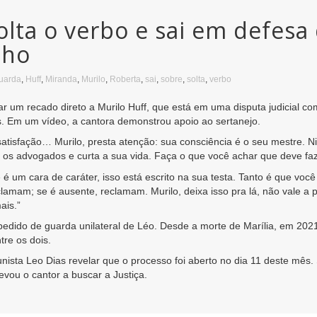
lta o verbo e sai em defesa
lho
uarda
,
Huff
,
Miranda
,
Murilo
,
Roberta
,
sai
,
sobre
,
solta
,
verbo
 um recado direto a Murilo Huff, que está em uma disputa judicial c
s. Em um vídeo, a cantora demonstrou apoio ao sertanejo.
satisfação… Murilo, presta atenção: sua consciência é o seu mestre. 
 os advogados e curta a sua vida. Faça o que você achar que deve fa
é um cara de caráter, isso está escrito na sua testa. Tanto é que você
clamam; se é ausente, reclamam. Murilo, deixa isso pra lá, não vale a
ais.”
 pedido de guarda unilateral de Léo. Desde a morte de Marília, em 20
tre os dois.
unista Leo Dias revelar que o processo foi aberto no dia 11 deste mês
evou o cantor a buscar a Justiça.