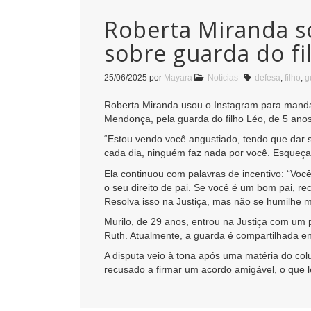
Roberta Miranda so
sobre guarda do fi
25/06/2025
por
Mayara
Notícias
defesa
,
filho
,
g
Roberta Miranda usou o Instagram para mandar
Mendonça, pela guarda do filho Léo, de 5 ano
“Estou vendo você angustiado, tendo que dar 
cada dia, ninguém faz nada por você. Esqueça
Ela continuou com palavras de incentivo: “Você 
o seu direito de pai. Se você é um bom pai, re
Resolva isso na Justiça, mas não se humilhe m
Murilo, de 29 anos, entrou na Justiça com um
Ruth. Atualmente, a guarda é compartilhada en
A disputa veio à tona após uma matéria do col
recusado a firmar um acordo amigável, o que l