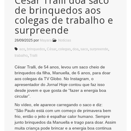
César Tralli doa saco
de brinquedos aos
colegas de trabalho e
surpreende
26/09/2025
por
Mayara
Notícias
aos
,
brinquedos
,
César
,
colegas
,
doa
,
saco
,
surpreende
,
trabalho
,
Tralli
César Tralli, de 54 anos, levou um saco cheio de
brinquedos da filha, Manuella, de 6 anos, para doar
aos colegas da TV Globo. No Instagram, o
apresentador do
Jornal Hoje
contou que faz isso
desde jovem e que gosta de “fazer a energia boa
circular”.
No vídeo, ele aparece carregando o saco e diz:
“São Paulo está com um começo de primavera bem
frio, então o jeito é espalhar calor humano. Sempre
junto brinquedos da Manuella e trago para doar. Assim
muita criança pode brincar e a energia boa continua