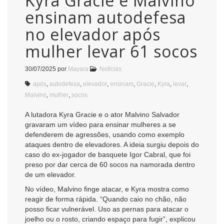
Kyra Gracie e Malvino
ensinam autodefesa
no elevador após
mulher levar 61 socos
30/07/2025
por
Mayara
Notícias
após
,
autodefesa
,
elevador
,
ensinam
,
Gracie
,
Kyra
,
levar
,
Malvino
,
mulher
,
socos
A lutadora Kyra Gracie e o ator Malvino Salvador
gravaram um vídeo para ensinar mulheres a se
defenderem de agressões, usando como exemplo
ataques dentro de elevadores. A ideia surgiu depois do
caso do ex-jogador de basquete Igor Cabral, que foi
preso por dar cerca de 60 socos na namorada dentro
de um elevador.
No vídeo, Malvino finge atacar, e Kyra mostra como
reagir de forma rápida. “Quando caio no chão, não
posso ficar vulnerável. Uso as pernas para atacar o
joelho ou o rosto, criando espaço para fugir”, explicou