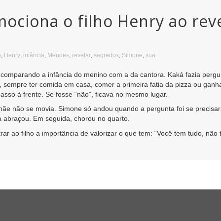
ciona o filho Henry ao reve
o
,
Henry
,
infância
,
Mendes
,
revelar
,
segredos
,
Simone
,
sua
a comparando a infância do menino com a da cantora. Kaká fazia pergun
, sempre ter comida em casa, comer a primeira fatia da pizza ou ganha
asso à frente. Se fosse “não”, ficava no mesmo lugar.
e não se movia. Simone só andou quando a pergunta foi se precisara
a abraçou. Em seguida, chorou no quarto.
rar ao filho a importância de valorizar o que tem: “Você tem tudo, não