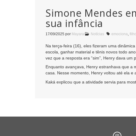
Simone Mendes emo
sua infância
17/09/2025
por
Mayara
Notícias
emociona
,
filh
Na terça-feira (16), eles fizeram uma dinâmic
escola, ganhar material e tênis novos todo ano
vez que a resposta era “sim”, Henry dava um p
Enquanto avançava, Henry estranhava que a mã
casa. Nesse momento, Henry voltou até ela e 
Kaká explicou que a atividade servia para most