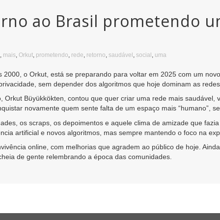
orno ao Brasil prometendo u
,
mais
,
Orkut
,
prometendo
,
rede
,
retorno
,
saudável
,
social
,
uma
 2000, o Orkut, está se preparando para voltar em 2025 com um novo f
 privacidade, sem depender dos algoritmos que hoje dominam as redes 
o, Orkut Büyükkökten, contou que quer criar uma rede mais saudável,
conquistar novamente quem sente falta de um espaço mais “humano”, se
ades, os scraps, os depoimentos e aquele clima de amizade que fazia
ência artificial e novos algoritmos, mas sempre mantendo o foco na exp
onvivência online, com melhorias que agradem ao público de hoje. Ainda
 cheia de gente relembrando a época das comunidades.