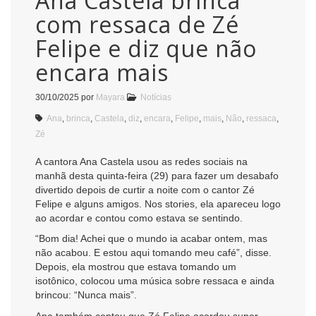
Ana Castela brinca
com ressaca de Zé
Felipe e diz que não
encara mais
30/10/2025
por
Mayara
Notícias
Ana
,
brinca
,
Castela
,
diz
,
encara
,
Felipe
,
mais
,
Não
,
ressaca
,
Zé
A cantora Ana Castela usou as redes sociais na
manhã desta quinta-feira (29) para fazer um desabafo
divertido depois de curtir a noite com o cantor Zé
Felipe e alguns amigos. Nos stories, ela apareceu logo
ao acordar e contou como estava se sentindo.
“Bom dia! Achei que o mundo ia acabar ontem, mas
não acabou. E estou aqui tomando meu café”, disse.
Depois, ela mostrou que estava tomando um
isotônico, colocou uma música sobre ressaca e ainda
brincou: “Nunca mais”.
Ana também contou que Zé Felipe acordou super