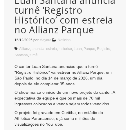
Luan Santana anuncia
turnê ‘Registro
Histórico’ com estreia
no Allianz Parque
16/12/2025
por
Mayara
Notícias
Allianz
,
anuncia
,
estreia
,
histórico
,
Luan
,
Parque
,
Registro
,
Santana
,
turnê
O cantor Luan Santana anunciou que a turnê
“Registro Histórico” vai estrear no Allianz Parque, em
São Paulo, no dia 14 de março de 2026, um dia
depois de ele completar 35 anos.
O show marca o início de um novo projeto do cantor. A
expectativa da equipe é que os mais de 70 mil
ingressos colocados à venda sejam todos vendidos.
O projeto foi gravado em Curitiba, no estádio do
Athletico Paranaense, e já soma milhões de
visualizações no YouTube.