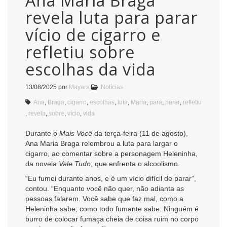
Ana Maria Braga
revela luta para parar
vício de cigarro e
refletiu sobre
escolhas da vida
13/08/2025
por
Mayara
Notícias
Ana
,
Braga
,
cigarro
,
escolhas
,
luta
,
Maria
,
para
,
parar
,
refletiu
,
revela
,
sobre
,
vício
,
vida
Durante o
Mais Você
da terça-feira (11 de agosto),
Ana Maria Braga relembrou a luta para largar o
cigarro, ao comentar sobre a personagem Heleninha,
da novela
Vale Tudo
, que enfrenta o alcoolismo.
“Eu fumei durante anos, e é um vício difícil de parar”,
contou. “Enquanto você não quer, não adianta as
pessoas falarem. Você sabe que faz mal, como a
Heleninha sabe, como todo fumante sabe. Ninguém é
burro de colocar fumaça cheia de coisa ruim no corpo