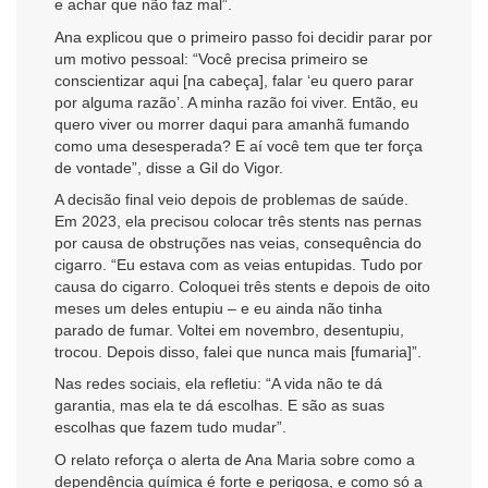
e achar que não faz mal”.
Ana explicou que o primeiro passo foi decidir parar por
um motivo pessoal: “Você precisa primeiro se
conscientizar aqui [na cabeça], falar ‘eu quero parar
por alguma razão’. A minha razão foi viver. Então, eu
quero viver ou morrer daqui para amanhã fumando
como uma desesperada? E aí você tem que ter força
de vontade”, disse a Gil do Vigor.
A decisão final veio depois de problemas de saúde.
Em 2023, ela precisou colocar três stents nas pernas
por causa de obstruções nas veias, consequência do
cigarro. “Eu estava com as veias entupidas. Tudo por
causa do cigarro. Coloquei três stents e depois de oito
meses um deles entupiu – e eu ainda não tinha
parado de fumar. Voltei em novembro, desentupiu,
trocou. Depois disso, falei que nunca mais [fumaria]”.
Nas redes sociais, ela refletiu: “A vida não te dá
garantia, mas ela te dá escolhas. E são as suas
escolhas que fazem tudo mudar”.
O relato reforça o alerta de Ana Maria sobre como a
dependência química é forte e perigosa, e como só a