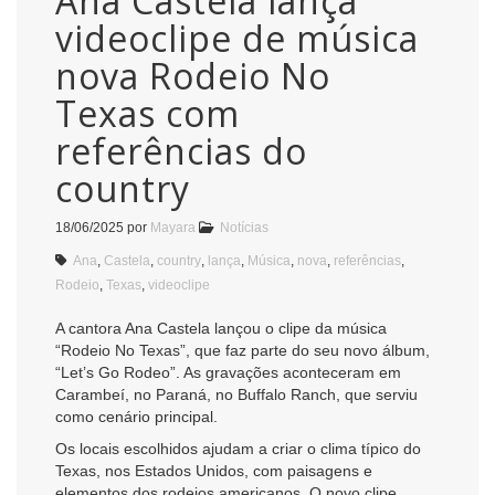
Ana Castela lança
videoclipe de música
nova Rodeio No
Texas com
referências do
country
18/06/2025
por
Mayara
Notícias
Ana
,
Castela
,
country
,
lança
,
Música
,
nova
,
referências
,
Rodeio
,
Texas
,
videoclipe
A cantora Ana Castela lançou o clipe da música
“Rodeio No Texas”, que faz parte do seu novo álbum,
“Let’s Go Rodeo”. As gravações aconteceram em
Carambeí, no Paraná, no Buffalo Ranch, que serviu
como cenário principal.
Os locais escolhidos ajudam a criar o clima típico do
Texas, nos Estados Unidos, com paisagens e
elementos dos rodeios americanos. O novo clipe