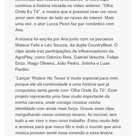
continua a história iniciada no vídeo anterior, “Olha
Onde Eu Tô”, e mostra que é possível viver um novo
amor sem deixar de lado as raízes do interior. Mais
uma vez, o ator Lucca Picon faz par romântico com
Ana.
A música foi escrita por Ana junto com os parceiros
Mateus Felix e Léo Souzza, da dupla CountryBeat. O
clipe ainda traz participações de influenciadores da
AgroPlay, como Odorico Reis, Gabriel Vetuche, Felipe
Enzo, Hiago Oliveira, João Pedro, Jotinha e Luan
Pardini.
“Lançar ‘Rodeio No Texas’ é muito especial para mim,
porque ele dá continuidade a uma história que já
conquistou tanta gente com ‘Olha Onde Eu Tô’. Esse
projeto representa uma fase muito importante da
minha carreira, onde consigo mostrar minha
identidade com ainda mais força. Gravar esse clipe,
mergulhando nesse universo texano, foi incrível, tem
tudo a ver com o meu novo trabalho. Estou muito feliz
e ansiosa para que meus fãs e todo o mundo que ama
música possam sentir essa conexão e essa leveza