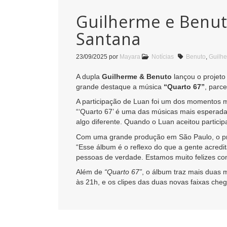
Guilherme e Benut
Santana
23/09/2025
por
Mayara
Notícias
Benuto
,
Guilh
A dupla
Guilherme & Benuto
lançou o projet
grande destaque a música
“Quarto 67”
, parc
A participação de Luan foi um dos momentos m
“‘Quarto 67’ é uma das músicas mais esperada
algo diferente. Quando o Luan aceitou particip
Com uma grande produção em São Paulo, o pro
“Esse álbum é o reflexo do que a gente acredi
pessoas de verdade. Estamos muito felizes co
Além de
“Quarto 67”
, o álbum traz mais duas 
às 21h, e os clipes das duas novas faixas che