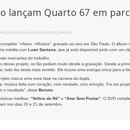
o lançam Quarto 67 em parc
erme
,
lançam
,
Luan
,
parceria
,
Quarto
,
Santana
o completo
“+Amor, +Música”
, gravado ao vivo em São Paulo. O álbum 
eria inédita com
Luan Santana
, que já está disponível junto com um clip
ais marcantes do trabalho.
s desse projeto, os fãs pediam muito desde a gravação. Desde a prime
ar, tudo fez ainda mais sentido. Ele trouxe uma energia única para a fa
jeto marca uma nova fase na carreira da dupla.
ta: música feita com coração, com verdade, com emoção. Foi um proje
m o resultado”, disse
Benuto
.
músicas inéditas:
“Voltou de Ré”
e
“Ame Sem Postar”
. O DVD comple
gam nos dias 20 e 21 de setembro.