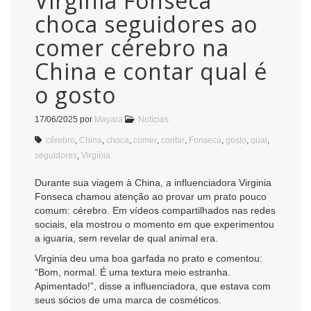
Virginia Fonseca
choca seguidores ao
comer cérebro na
China e contar qual é
o gosto
17/06/2025
por
Mayara
Notícias
cérebro
,
China
,
choca
,
comer
,
contar
,
Fonseca
,
gosto
,
qual
,
seguidores
,
Virgínia
Durante sua viagem à China, a influenciadora Virginia
Fonseca chamou atenção ao provar um prato pouco
comum: cérebro. Em vídeos compartilhados nas redes
sociais, ela mostrou o momento em que experimentou
a iguaria, sem revelar de qual animal era.
Virginia deu uma boa garfada no prato e comentou:
“Bom, normal. É uma textura meio estranha.
Apimentado!”, disse a influenciadora, que estava com
seus sócios de uma marca de cosméticos.