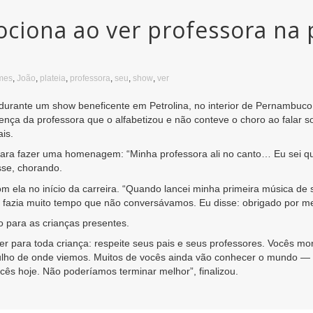
iona ao ver professora na p
mes
,
João
,
plateia
,
professora
,
seu
,
show
,
ver
ante um show beneficente em Petrolina, no interior de Pernambuco,
ença da professora que o alfabetizou e não conteve o choro ao falar s
is.
ara fazer uma homenagem: “Minha professora ali no canto… Eu sei qu
sse, chorando.
om ela no início da carreira. “Quando lancei minha primeira música 
 fazia muito tempo que não conversávamos. Eu disse: obrigado por me
 para as crianças presentes.
er para toda criança: respeite seus pais e seus professores. Vocês m
ulho de onde viemos. Muitos de vocês ainda vão conhecer o mundo —
ocês hoje. Não poderíamos terminar melhor”, finalizou.