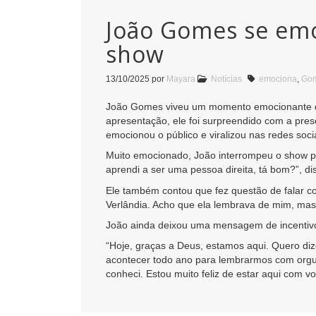
João Gomes se emoc
show
13/10/2025
por
Mayara
Notícias
emociona
,
Go
João Gomes viveu um momento emocionante dur
apresentação, ele foi surpreendido com a pres
emocionou o público e viralizou nas redes socia
Muito emocionado, João interrompeu o show p
aprendi a ser uma pessoa direita, tá bom?”, di
Ele também contou que fez questão de falar c
Verlândia. Acho que ela lembrava de mim, mas
João ainda deixou uma mensagem de incentivo
“Hoje, graças a Deus, estamos aqui. Quero diz
acontecer todo ano para lembrarmos com org
conheci. Estou muito feliz de estar aqui com v