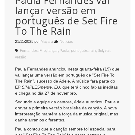
Paula Fernandes vai
lançar versão em
português de Set Fire
To The Rain
21/11/2025
por
Mayara
Notícias
Fernandes
,
Fire
,
lançar
,
Paula
,
português
,
rain
,
Set
,
vai
,
versão
Paula Fernandes anunciou nesta quarta-feira (19) que
vai lançar uma versão em português de “Set Fire To
The Rain”, sucesso de Adele. A música fará parte do
EP
SIMPLESmente, EU
, que terá cinco faixas inéditas
e chega no dia 27 de novembro.
Segundo a equipe da cantora, Adele autorizou Paula a
gravar a primeira versão brasileira da canção. A nova
interpretação mantém a força da música original, mas
ganha arranjos diferentes.
Paula contou que a canção sempre foi especial para
ela: “‘Set Fire To The Rain’ fala sobre entrega e