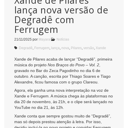
Xande de Pilares
lança nova versão de
Degradê com
Ferrugem
21/11/2025
por
Mayara
Notícias
Degradê
,
Ferrugem
,
lança
,
nova
,
Pilares
,
versão
,
Xande
Xande de Pilares acaba de lançar “Degradê”, primeira
música do projeto
Nos Braços do Povo – Vol. 2
,
gravado no Bar do Zeca Pagodinho no dia 6 de
outubro. A canção, escrita por Thiago Soares e Tiago
Alexandre, ficou famosa com o grupo Clareou.
Agora, ela ganha uma nova interpretação na voz de
Xande e Ferrugem. A música chega às plataformas no
dia 20 de novembro, às 21h, e o clipe será lançado no
YouTube no dia 21, às 12h.
Xande conta que sempre gostou muito de “Degradê”,
mas só depois prestou atenção à letra. Por isso,
decidiu incluí-la no novo projeto e convidar Ferrugem