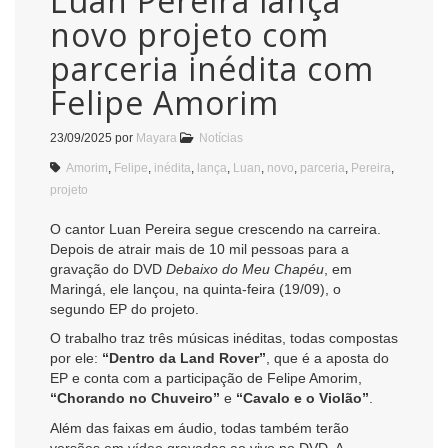
Luan Pereira lança
novo projeto com
parceria inédita com
Felipe Amorim
23/09/2025
por
Mayara
Notícias
Amorim
,
Felipe
,
inédita
,
lança
,
Luan
,
novo
,
parceria
,
Pereira
,
projeto
O cantor Luan Pereira segue crescendo na carreira.
Depois de atrair mais de 10 mil pessoas para a
gravação do DVD
Debaixo do Meu Chapéu
, em
Maringá, ele lançou, na quinta-feira (19/09), o
segundo EP do projeto.
O trabalho traz três músicas inéditas, todas compostas
por ele:
“Dentro da Land Rover”
, que é a aposta do
EP e conta com a participação de Felipe Amorim,
“Chorando no Chuveiro”
e
“Cavalo e o Violão”
.
Além das faixas em áudio, todas também terão
versões em vídeo gravadas ao vivo no DVD. A