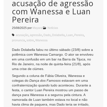
acusação de agressão
com Wanessa e Luan
Pereira
25/08/2025
por
Mayara
Notícias
acusação
,
agressão
,
Dado
,
Dolabella
,
Luan
,
Pereira
,
pronuncia
,
sobre
,
Wanessa
Dado Dolabella falou no último sábado (23/8) sobre a
polêmica com Wanessa Camargo. O ator se envolveu
em uma confusão em um bar na Barra da Tijuca, no
Rio de Janeiro, na noite de quinta-feira (21/8), após
uma crise de ciúmes.
Segundo a coluna de Fábia Oliveira, Wanessa e
colegas do
Dança dos Famosos
estavam em uma
confraternização quando tudo aconteceu. Durante a
festa, o cantor Luan Pereira mostrou um passo de
dança para Wanessa e a segurou pela cintura. A
namorada de Luan também estava no local e não
havia clima de paquera, mas Dado teria se irritado,