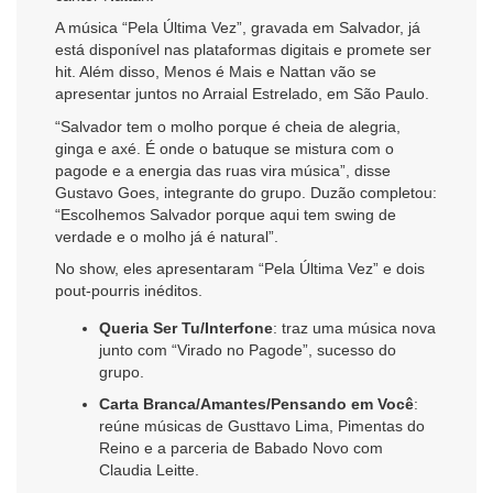
A música “Pela Última Vez”, gravada em Salvador, já
está disponível nas plataformas digitais e promete ser
hit. Além disso, Menos é Mais e Nattan vão se
apresentar juntos no Arraial Estrelado, em São Paulo.
“Salvador tem o molho porque é cheia de alegria,
ginga e axé. É onde o batuque se mistura com o
pagode e a energia das ruas vira música”, disse
Gustavo Goes, integrante do grupo. Duzão completou:
“Escolhemos Salvador porque aqui tem swing de
verdade e o molho já é natural”.
No show, eles apresentaram “Pela Última Vez” e dois
pout-pourris inéditos.
Queria Ser Tu/Interfone
: traz uma música nova
junto com “Virado no Pagode”, sucesso do
grupo.
Carta Branca/Amantes/Pensando em Você
:
reúne músicas de Gusttavo Lima, Pimentas do
Reino e a parceria de Babado Novo com
Claudia Leitte.