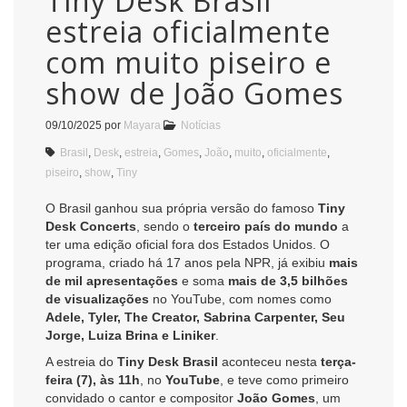
Tiny Desk Brasil
estreia oficialmente
com muito piseiro e
show de João Gomes
09/10/2025
por
Mayara
Notícias
Brasil
,
Desk
,
estreia
,
Gomes
,
João
,
muito
,
oficialmente
,
piseiro
,
show
,
Tiny
O Brasil ganhou sua própria versão do famoso
Tiny
Desk Concerts
, sendo o
terceiro país do mundo
a
ter uma edição oficial fora dos Estados Unidos. O
programa, criado há 17 anos pela NPR, já exibiu
mais
de mil apresentações
e soma
mais de 3,5 bilhões
de visualizações
no YouTube, com nomes como
Adele, Tyler, The Creator, Sabrina Carpenter, Seu
Jorge, Luiza Brina e Liniker
.
A estreia do
Tiny Desk Brasil
aconteceu nesta
terça-
feira (7), às 11h
, no
YouTube
, e teve como primeiro
convidado o cantor e compositor
João Gomes
, um