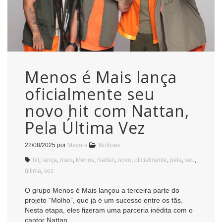
Menos é Mais lança
oficialmente seu
novo hit com Nattan,
Pela Última Vez
22/08/2025
por
Mayara
Notícias
hit
,
lança
,
mais
,
Menos
,
Nattan
,
novo
,
oficialmente
,
pela
,
seu
,
última
,
vez
O grupo Menos é Mais lançou a terceira parte do
projeto “Molho”, que já é um sucesso entre os fãs.
Nesta etapa, eles fizeram uma parceria inédita com o
cantor Nattan.