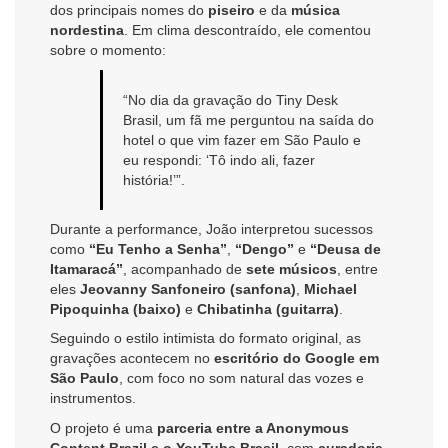
dos principais nomes do
piseiro
e da
música
nordestina
. Em clima descontraído, ele comentou
sobre o momento:
“No dia da gravação do Tiny Desk
Brasil, um fã me perguntou na saída do
hotel o que vim fazer em São Paulo e
eu respondi: ‘Tô indo ali, fazer
história!’”.
Durante a performance, João interpretou sucessos
como
“Eu Tenho a Senha”
,
“Dengo”
e
“Deusa de
Itamaracá”
, acompanhado de
sete músicos
, entre
eles
Jeovanny Sanfoneiro (sanfona)
,
Michael
Pipoquinha (baixo)
e
Chibatinha (guitarra)
.
Seguindo o estilo intimista do formato original, as
gravações acontecem no
escritório do Google em
São Paulo
, com foco no som natural das vozes e
instrumentos.
O projeto é uma
parceria entre a Anonymous
Content Brazil e o YouTube Brasil
, com
curadoria