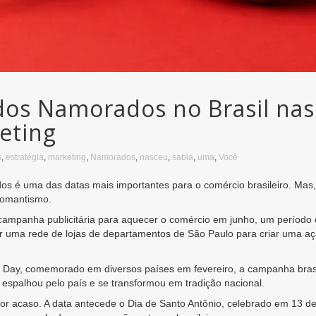
 dos Namorados no Brasil na
eting
s
,
estratégia
,
marketing
,
Namorados
,
nasceu
,
sabia
,
uma
,
Você
s é uma das datas mais importantes para o comércio brasileiro. Mas, 
romantismo.
ampanha publicitária para aquecer o comércio em junho, um período co
 por uma rede de lojas de departamentos de São Paulo para criar uma a
’s Day, comemorado em diversos países em fevereiro, a campanha brasil
 espalhou pelo país e se transformou em tradição nacional.
por acaso. A data antecede o Dia de Santo Antônio, celebrado em 13 