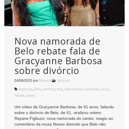
Nova namorada de
Belo rebate fala de
Gracyanne Barbosa
sobre divórcio
04/08/2025
por
Mayara
Notícias
Barbosa
,
Belo
,
divórcio
,
fala
,
Gracyanne
,
namorada
,
nova
,
rebate
,
sobre
Um vídeo de Gracyanne Barbosa, de 41 anos, falando
sobre o divórcio de Belo, de 51, viralizou ontem.
Rayane Figliuzzi, nova namorada do cantor, reagiu ao
comentário da musa fitness dizendo que Belo não