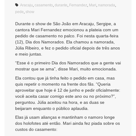
Aracaju
,
casamento
,
durante
,
Fernandez
,
Mari
,
namorada
,
pede
,
show
Durante o show de São João em Aracaju, Sergipe, a
cantora Mari Fernandez emocionou a plateia com um
pedido de casamento no palco. Foi nesta quarta-feira
(12), Dia dos Namorados. Ela chamou a namorada,
Júlia Ribeiro, e fez o pedido oficial depois de três anos
e meio juntas.
“Esse é o primeiro Dia dos Namorados que a gente vai
mostrar que se ama”, disse Mari, muito emocionada.
Ela contou que já tinha feito o pedido em casa, mas
quis repetir o momento na frente dos fãs. “Queria
aproveitar que hoje é 12 de junho e pedir oficialmente:
você aceita casar comigo este ano ou no próximo?”,
perguntou. Júlia aceitou na hora, e as duas se
beijaram enquanto o público aplaudia.
Elas já usam alianças e mantinham o namoro longe
dos holofotes até então. Mari ainda fez piada sobre os
custos do casamento: