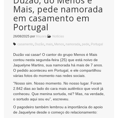
Duzão, do Menos é
Mais, pede namorada
em casamento em
Portugal
26/08/2025
por
Mayara
Notícias
casamento
,
Duzão
,
mais
,
Menos
,
namorada
,
pede
,
Portugal
Duzão vai casar! O cantor do grupo Menos é Mais
contou nesta segunda-feira (25) que está noivo de
Jaquelyne Martins, sua namorada há mais de 7 anos.
O pedido aconteceu em Portugal, e ele compartilhou
várias fotos do momento nas redes sociais.
“Nosso sim. Nosso momento. No nosso lugar. Foram
2.842 dias ao lado do cara mais autêntico que você já
conheceu. Que menina sortuda, né? Mas, na verdade,
o sortudo aqui sou eu”, escreveu.
O pagodeiro também lembrou a importância do apoio
de Jaquelyne desde o começo do relacionamento: