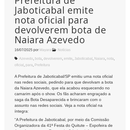
Prefeitura de
Jaboticabal emite
nota oficial para
devolverem bota de
Naiara Azevedo
16/07/2025
por
Mayara
Notícias
Azevedo
,
bota
,
devolverem
,
emite
,
Jaboticabal
,
Naiara
,
nota
,
oficial
,
para
,
Prefeitura
A Prefeitura de Jaboticabal/SP emitiu uma nota oficial
nas redes sociais, pedindo para que devolvam a bota
da Naiara Azevedo, que ela acabou esquecendo no
camarim após o show. Os fãs acharam engraçado a
saga da Bota Desaparecida e brincaram com o
assunto nas redes sociais. Veja a nota oficial na
íntegra:
“A Prefeitura de Jaboticabal, por meio da Comissão
Organizadora da 41ª Festa do Quitute – Expofeira de