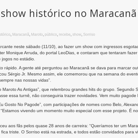
 show histórico no Maracanã
stórico
,
Maracanã
,
Maroto
,
público
,
recebe
,
show
,
Sorriso
cante neste sábado (11/10), ao fazer um show com ingressos esgotad
rter Monique Arruda, do portal LeoDias, e contaram que tentaram faze
jogos no estádio.
o rápido. A gente até perguntou ao Maracanã se dava para marcar out
icou Sérgio Jr. Mesmo assim, ele comemorou que na semana do evento a
a sempre nas nossas vidas”.
 Maroto As Antigas”, que relembrou grandes hits do grupo. Segundo Sé
sse essa turnê, não conseguiria trazer novidades. Vem muito pagode b
 Eu Gosto No Pagode”, com participações de nomes como Belo, Alexan
o. “Estamos vivendo um momento muito especial com esse projeto. É 
deceu aos fãs pelos quase 28 anos de carreira: “Queríamos ter um M
a triste. O Sorriso está na estrada, e todos estão convidados para viv