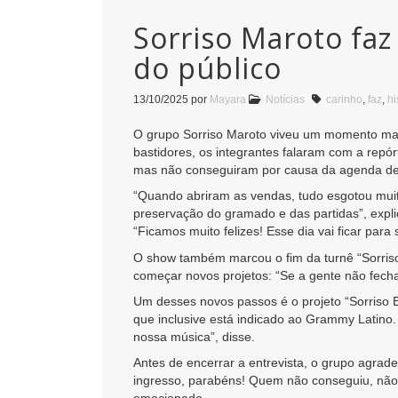
Sorriso Maroto faz
do público
13/10/2025
por
Mayara
Notícias
carinho
,
faz
,
hi
O grupo Sorriso Maroto viveu um momento mar
bastidores, os integrantes falaram com a repó
mas não conseguiram por causa da agenda de 
“Quando abriram as vendas, tudo esgotou muit
preservação do gramado e das partidas”, expl
“Ficamos muito felizes! Esse dia vai ficar par
O show também marcou o fim da turnê “Sorriso
começar novos projetos: “Se a gente não fecha
Um desses novos passos é o projeto “Sorriso
que inclusive está indicado ao Grammy Latin
nossa música”, disse.
Antes de encerrar a entrevista, o grupo agra
ingresso, parabéns! Quem não conseguiu, não fic