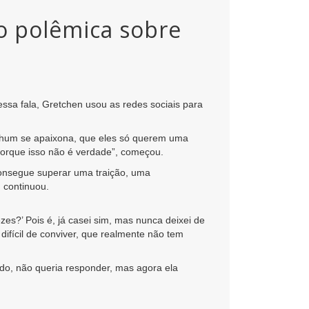
o polêmica sobre
sa fala, Gretchen usou as redes sociais para
enhum se apaixona, que eles só querem uma
porque isso não é verdade”, começou.
consegue superar uma traição, uma
 continuou.
es?’ Pois é, já casei sim, mas nunca deixei de
fícil de conviver, que realmente não tem
ndo, não queria responder, mas agora ela