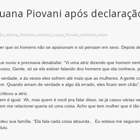
uana Piovani após declaraçã
ção
,
detona
,
Gretchen
,
homens
,
Luana
,
Piovani
,
polêmica
,
sobre
zer que os homens não se apaixonam e só pensam em sexo. Depois des
que ouviu e precisava desabafar. “Vi uma atriz dizendo que homem n
 usou. Gente, só se ela estiver falando dos homens que ela conhece, 
verdade, e às vezes eles sofrem até mais que as mulheres. A gente 
m. Quando amam de verdade e algo dá errado, eles ficam sem chão”,
ticou a atriz.
é igual. ‘Ah, mas quem é você pra falar disso, se já casou várias vez
 me relacionei queria só uma coisa. Acho que tem mulher que é tão di
fendeu sua família. “Ela fala cada coisa absurda… Eu estava me segura
luiu.