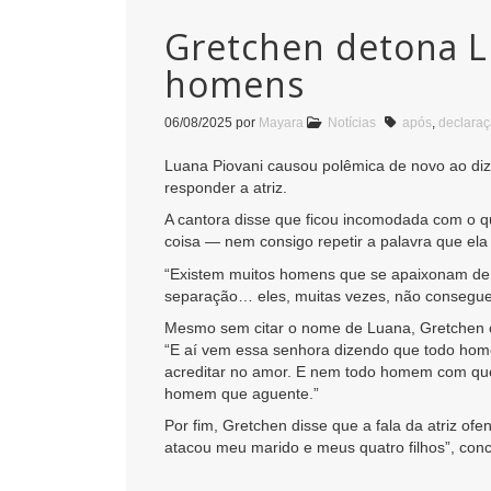
Gretchen detona L
homens
06/08/2025
por
Mayara
Notícias
após
,
declara
Luana Piovani causou polêmica de novo ao di
responder a atriz.
A cantora disse que ficou incomodada com o 
coisa — nem consigo repetir a palavra que ela
“Existem muitos homens que se apaixonam de 
separação… eles, muitas vezes, não consegue
Mesmo sem citar o nome de Luana, Gretchen cri
“E aí vem essa senhora dizendo que todo homem 
acreditar no amor. E nem todo homem com quem
homem que aguente.”
Por fim, Gretchen disse que a fala da atriz o
atacou meu marido e meus quatro filhos”, conc