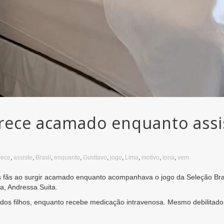
ece acamado enquanto assist
rece
,
assiste
,
Brasil
,
enquanto
,
Gusttavo
,
jogo
,
Lima
,
motivo
,
tona
,
vem
 fãs ao surgir acamado enquanto acompanhava o jogo da Seleção Bra
a, Andressa Suita.
o dos filhos, enquanto recebe medicação intravenosa. Mesmo debilita