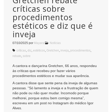
Gretchen rebate
críticas sobre
procedimentos
estéticos e diz que é
inveja
07/10/2025
por
Mayara
Notícias
críticas
,
diz
,
estéticos
,
Gretchen
,
inveja
,
procedimentos
,
rebate
,
sobre
A cantora e dançarina Gretchen, 66 anos, respondeu
às críticas que recebeu por fazer vários
procedimentos estéticos e mudar sua aparência.
A cantora disse que sente pena da inveja de algumas
pessoas. “Só lamento a inveja e a frustração de quem
não pode ou não quer mudar. Incomodo porque
melhorei, porque estou bem comigo mesma”,
escreveu em um post no Instagram do médico Igor
Alves.