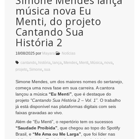
Simone Mendes lança
música nova Eu
Menti, do projeto
Cantando Sua
História 2
18/08/2025
por
Mayara
Notícias
cantando
,
história
,
lança
,
Mendes
,
Menti
,
Música
,
nova
,
projeto
,
Simone
,
sua
Simone Mendes, um dos maiores nomes do sertanejo,
começa uma nova fase em sua carreira. A cantora
lançou a música
“Eu Menti”
, que é destaque do
projeto
“Cantando Sua História 2 – Vol. 1”
. O trabalho
já está disponível nas plataformas digitais com seis
faixas gravadas ao vivo.
Além de “Eu Menti”, o repertório tem os sucessos
“Saudade Proibida”
, que chegou ao topo do Spotify
Brasil, e
“Me Ama ou Me Larga”
, que foi líder nas