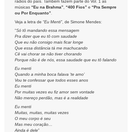
rádios do país. Também fazem parte do Vol. 1 as
músicas
“Eu na Brahma”
,
“400 Fios”
e
“Pra Sempre
ou Por Enquanto”
.
Veja a letra de
“Eu Menti”
, de Simone Mendes:
“
Só tô mandando essa mensagem
Pra dizer que eu tô com saudade
Que eu não consigo mais ficar longe
Que essa distância tá me machucando
Cê vai chorar se não tiver chorando
Porque não é de nós, essa saudade que eu tô falando
Eu menti
Quando a minha boca falava ‘te amo’
Vou te confessar que todos esses anos
Eu menti
Por muitas vezes eu fiz amor sem vontade
Não mereço perdão, mas é a realidade
Eu menti
Muitas, muitas, muitas vezes
O meu corpo é seu
Mas meu coração…
Ainda é dele
”