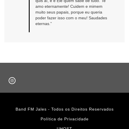
quis aí, e é Ele quem sabe de tudo. Te
amo eternamente! Cuidem e mimem
muito seus papais, porque eu queria
poder fazer isso com o meu! Saudades
eternas.”
Band FM Jales - Todos os Direitos Reservados
Política de Privacidade
UHOST