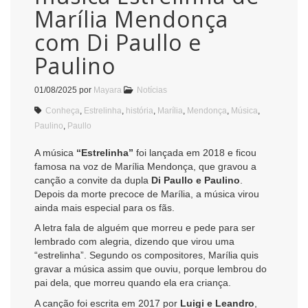
Marília Mendonça
com Di Paullo e
Paulino
01/08/2025
por
Mayara
Notícias
Conheça
,
Estrelinha
,
história
,
Marília
,
Mendonça
,
Música
,
Paulino
,
Paullo
A música
“Estrelinha”
foi lançada em 2018 e ficou
famosa na voz de Marília Mendonça, que gravou a
canção a convite da dupla
Di Paullo e Paulino
.
Depois da morte precoce de Marília, a música virou
ainda mais especial para os fãs.
A letra fala de alguém que morreu e pede para ser
lembrado com alegria, dizendo que virou uma
“estrelinha”. Segundo os compositores, Marília quis
gravar a música assim que ouviu, porque lembrou do
pai dela, que morreu quando ela era criança.
A canção foi escrita em 2017 por
Luigi e Leandro
,