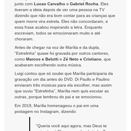
junto com
Lucas Carvalho
e
Gabriel Rocha
. Eles
tiveram a ideia depois de ver uma pessoa na TV
dizendo que não era bom contar para as crianças que
quem morre vira estrela. Eles não concordaram, e
essa frase acabou inspirando a letra. Enquanto
escreviam, todos se emocionaram muito e até
choraram.
Antes de chegar na voz de Marília e da dupla,
“Estrelinha” quase foi gravada por outros cantores,
como
Marcos e Belutti
e
Zé Neto e Cristiano
, que
acabaram escolhendo outra música.
Luigi contou que só soube que Marília participaria da
gravação um dia antes do DVD. Di Paullo e Paulino
enviaram três músicas para ela escolher, mas assim
que ouviu “Estrelinha”, Marília nem quis escutar as
outras, porque lembrou do pai e se emocionou.
Em 2019, Marília homenageou o pai em uma
postagem no Instagram, dizendo:
“Queria você aqui agora, mas Deus te