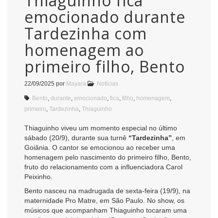
Thiaguinho fica
emocionado durante
Tardezinha com
homenagem ao
primeiro filho, Bento
22/09/2025
por
Mayara
Notícias
Bento
,
durante
,
emocionado
,
fica
,
filho
,
homenagem
,
primeiro
,
Tardezinha
,
Thiaguinho
Thiaguinho viveu um momento especial no último
sábado (20/9), durante sua turnê
“Tardezinha”
, em
Goiânia. O cantor se emocionou ao receber uma
homenagem pelo nascimento do primeiro filho, Bento,
fruto do relacionamento com a influenciadora Carol
Peixinho.
Bento nasceu na madrugada de sexta-feira (19/9), na
maternidade Pro Matre, em São Paulo. No show, os
músicos que acompanham Thiaguinho tocaram uma