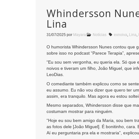
Whindersson Nunes
Lina
31/07/2025
por
Mayara
Notícias
exnoiva
,
Lina
,
O humorista Whindersson Nunes contou que gost
sobre isso no podcast “Parece Terapia”, apres
“Eu sou sem vergonha, eu queria ela. Só que 
noivos e tiveram um filho, João Miguel, que i
LeoDias.
O comediante também explicou como se sente 
eu assumo. Eu não vou dizer que quero ter um
assim, era tranquilo. Mas agora eu estou soltei
Mesmo separados, Whindersson disse que man
costumam mostrar para ninguém.
“Hoje eu sou bem amigo da Maria, sou bem tr
as fotos dele [João Miguel]. É bonitinho, car
Aí eu perguntaria pra ela e mostraria”, explico