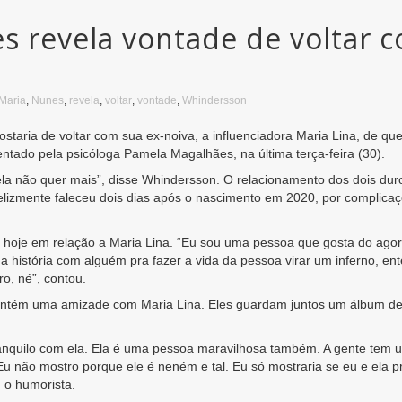
 revela vontade de voltar c
Maria
,
Nunes
,
revela
,
voltar
,
vontade
,
Whindersson
aria de voltar com sua ex-noiva, a influenciadora Maria Lina, de qu
entado pela psicóloga Pamela Magalhães, na última terça-feira (30).
ela não quer mais”, disse Whindersson. O relacionamento dos dois du
nfelizmente faleceu dois dias após o nascimento em 2020, por complic
hoje em relação a Maria Lina. “Eu sou uma pessoa que gosta do agor
a história com alguém pra fazer a vida da pessoa virar um inferno, 
ro, né”, contou.
tém uma amizade com Maria Lina. Eles guardam juntos um álbum de f
anquilo com ela. Ela é uma pessoa maravilhosa também. A gente tem u
a. Eu não mostro porque ele é neném e tal. Eu só mostraria se eu e e
u o humorista.