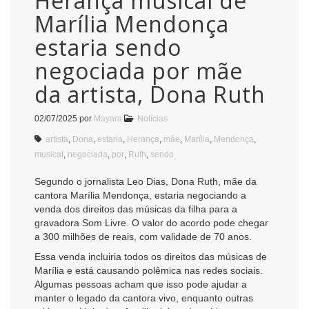
Herança musical de
Marília Mendonça
estaria sendo
negociada por mãe
da artista, Dona Ruth
02/07/2025
por
Mayara
Notícias
artista
,
Dona
,
estaria
,
Herança
,
mãe
,
Marília
,
Mendonça
,
musical
,
negociada
,
por
,
Ruth
,
sendo
Segundo o jornalista Leo Dias, Dona Ruth, mãe da
cantora Marília Mendonça, estaria negociando a
venda dos direitos das músicas da filha para a
gravadora Som Livre. O valor do acordo pode chegar
a 300 milhões de reais, com validade de 70 anos.
Essa venda incluiria todos os direitos das músicas de
Marília e está causando polêmica nas redes sociais.
Algumas pessoas acham que isso pode ajudar a
manter o legado da cantora vivo, enquanto outras