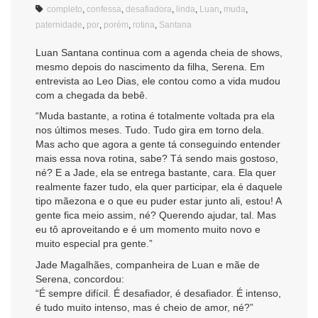
completo
,
confessa
,
desafiadora
,
linda
,
Luan
,
muda
,
paternidade
,
por
,
porém
,
rotina
,
Santana
Luan Santana continua com a agenda cheia de shows,
mesmo depois do nascimento da filha, Serena. Em
entrevista ao Leo Dias, ele contou como a vida mudou
com a chegada da bebê.
“Muda bastante, a rotina é totalmente voltada pra ela
nos últimos meses. Tudo. Tudo gira em torno dela.
Mas acho que agora a gente tá conseguindo entender
mais essa nova rotina, sabe? Tá sendo mais gostoso,
né? E a Jade, ela se entrega bastante, cara. Ela quer
realmente fazer tudo, ela quer participar, ela é daquele
tipo mãezona e o que eu puder estar junto ali, estou! A
gente fica meio assim, né? Querendo ajudar, tal. Mas
eu tô aproveitando e é um momento muito novo e
muito especial pra gente.”
Jade Magalhães, companheira de Luan e mãe de
Serena, concordou:
“É sempre difícil. É desafiador, é desafiador. É intenso,
é tudo muito intenso, mas é cheio de amor, né?”