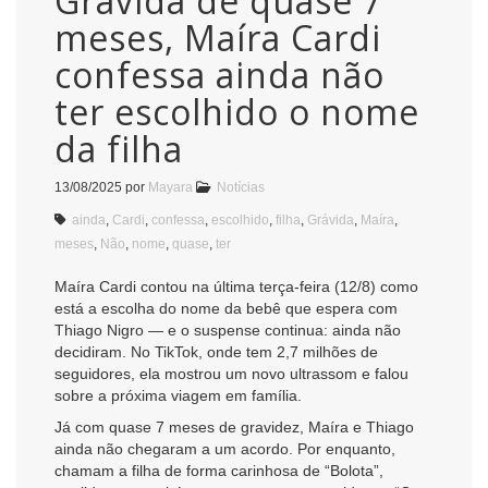
Grávida de quase 7
meses, Maíra Cardi
confessa ainda não
ter escolhido o nome
da filha
13/08/2025
por
Mayara
Notícias
ainda
,
Cardi
,
confessa
,
escolhido
,
filha
,
Grávida
,
Maíra
,
meses
,
Não
,
nome
,
quase
,
ter
Maíra Cardi contou na última terça-feira (12/8) como
está a escolha do nome da bebê que espera com
Thiago Nigro — e o suspense continua: ainda não
decidiram. No TikTok, onde tem 2,7 milhões de
seguidores, ela mostrou um novo ultrassom e falou
sobre a próxima viagem em família.
Já com quase 7 meses de gravidez, Maíra e Thiago
ainda não chegaram a um acordo. Por enquanto,
chamam a filha de forma carinhosa de “Bolota”,