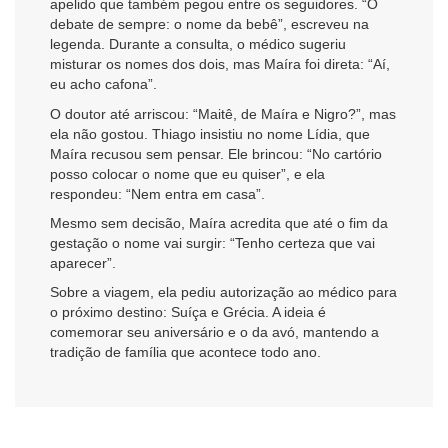
apelido que também pegou entre os seguidores. “O
debate de sempre: o nome da bebê”, escreveu na
legenda. Durante a consulta, o médico sugeriu
misturar os nomes dos dois, mas Maíra foi direta: “Aí,
eu acho cafona”.
O doutor até arriscou: “Maitê, de Maíra e Nigro?”, mas
ela não gostou. Thiago insistiu no nome Lídia, que
Maíra recusou sem pensar. Ele brincou: “No cartório
posso colocar o nome que eu quiser”, e ela
respondeu: “Nem entra em casa”.
Mesmo sem decisão, Maíra acredita que até o fim da
gestação o nome vai surgir: “Tenho certeza que vai
aparecer”.
Sobre a viagem, ela pediu autorização ao médico para
o próximo destino: Suíça e Grécia. A ideia é
comemorar seu aniversário e o da avó, mantendo a
tradição de família que acontece todo ano.