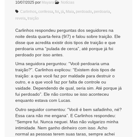
10/07/2025
por
Mayara
Notícias
Carlinhos
,
confessa
,
foi
,
já
,
Maia
,
perdoado
,
perdoaria
,
revela
,
traição
Carlinhos respondeu perguntas dos seguidores na
noite desta quarta-feira (9/7) e falou sobre traição. Ele
disse que acredita existir dois tipos de traição e que
perdoaria uma “pulada de cerca”, até porque já foi
perdoado por isso antes.
Uma seguidora perguntou: “Você perdoaria uma
traição?”. Carlinhos explicou: “Existem dois tipos de
traição: a que você faz por maldade para destruir o
outro, e a que você faz por falta de controle ou
vaidade. Dependendo de qual, seria sim. Até porque já
fui perdoado”. Ele não contou se isso aconteceu
enquanto estava com Lucas.
Outro seguidor comentou: “Você é bem safadinho, né?
Essa cara não me engana”. E Carlinhos respondeu:
“Sempre fui. Nunca neguei. Mas não vulgarizo minha
intimidade. Nem ganho dinheiro com isso. Acho
normal as pessoas terem suas taras, sempre achei