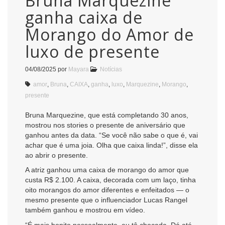
Bruna Marquezine
ganha caixa de
Morango do Amor de
luxo de presente
04/08/2025
por
Mayara
Notícias
amor
,
Bruna
,
CAIXA
,
ganha
,
luxo
,
Marquezine
,
Morango
,
presente
Bruna Marquezine, que está completando 30 anos,
mostrou nos stories o presente de aniversário que
ganhou antes da data. “Se você não sabe o que é, vai
achar que é uma joia. Olha que caixa linda!”, disse ela
ao abrir o presente.
A atriz ganhou uma caixa de morango do amor que
custa R$ 2.100. A caixa, decorada com um laço, tinha
oito morangos do amor diferentes e enfeitados — o
mesmo presente que o influenciador Lucas Rangel
também ganhou e mostrou em vídeo.
“É mais bonito pessoalmente, eu tô chocada. Dá até