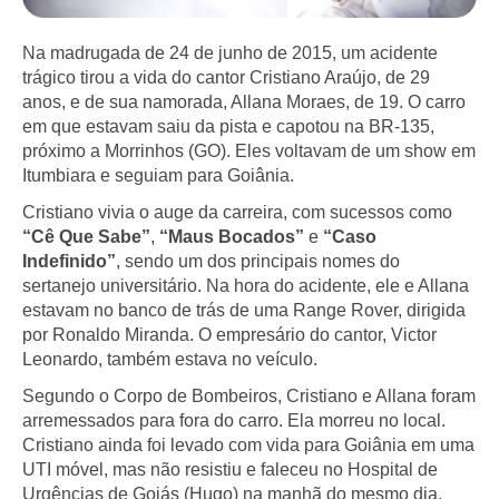
Na madrugada de 24 de junho de 2015, um acidente
trágico tirou a vida do cantor Cristiano Araújo, de 29
anos, e de sua namorada, Allana Moraes, de 19. O carro
em que estavam saiu da pista e capotou na BR-135,
próximo a Morrinhos (GO). Eles voltavam de um show em
Itumbiara e seguiam para Goiânia.
Cristiano vivia o auge da carreira, com sucessos como
“Cê Que Sabe”
,
“Maus Bocados”
e
“Caso
Indefinido”
, sendo um dos principais nomes do
sertanejo universitário. Na hora do acidente, ele e Allana
estavam no banco de trás de uma Range Rover, dirigida
por Ronaldo Miranda. O empresário do cantor, Victor
Leonardo, também estava no veículo.
Segundo o Corpo de Bombeiros, Cristiano e Allana foram
arremessados para fora do carro. Ela morreu no local.
Cristiano ainda foi levado com vida para Goiânia em uma
UTI móvel, mas não resistiu e faleceu no Hospital de
Urgências de Goiás (Hugo) na manhã do mesmo dia.