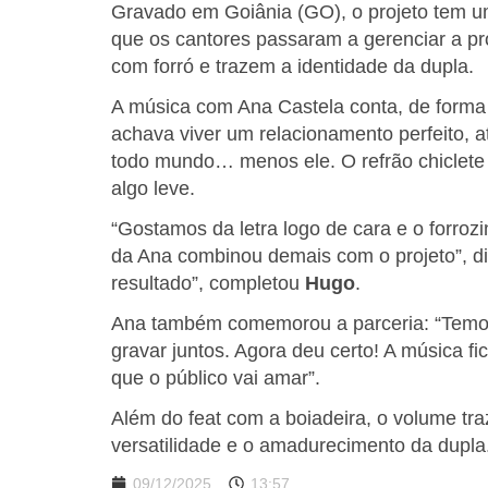
Gravado em Goiânia (GO), o projeto tem um 
que os cantores passaram a gerenciar a pró
com forró e trazem a identidade da dupla.
A música com Ana Castela conta, de forma 
achava viver um relacionamento perfeito, a
todo mundo… menos ele. O refrão chiclete
algo leve.
“Gostamos da letra logo de cara e o forrozi
da Ana combinou demais com o projeto”, d
resultado”, completou
Hugo
.
Ana também comemorou a parceria: “Temo
gravar juntos. Agora deu certo! A música fi
que o público vai amar”.
Além do feat com a boiadeira, o volume tra
versatilidade e o amadurecimento da dupla
09/12/2025
13:57