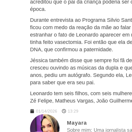
acreditou que o pai da criança poderia ser
época.
Durante entrevista ao Programa Silvio San
ficou com medo da reação da mãe ao fala
estranhar o fato de Leonardo aparecer em 
tinha feito vasectomia. Foi então que ela de
DNA, que confirmou a paternidade.
Jéssica também disse que sempre foi fã de
cresceu ouvindo as músicas da dupla e qu
anos, pediu um autógrafo. Segundo ela, L
para saber que era seu pai.
Leonardo tem seis filhos, com seis mulher
Zé Felipe, Matheus Vargas, João Guilherme
01/14/2026
13:29
Mayara
Sobre mim: Uma jornalista sa