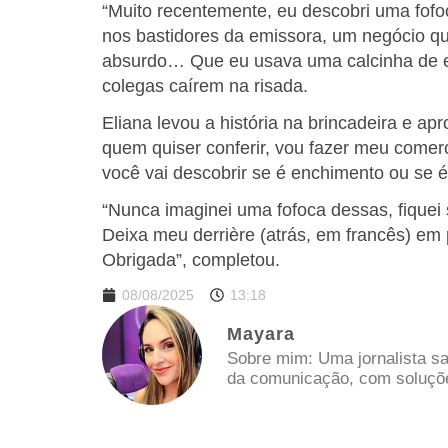
“Muito recentemente, eu descobri uma fof
nos bastidores da emissora, um negócio qu
absurdo… Que eu usava uma calcinha de e
colegas caírem na risada.
Eliana levou a história na brincadeira e ap
quem quiser conferir, vou fazer meu comerci
você vai descobrir se é enchimento ou se é
“Nunca imaginei uma fofoca dessas, fiquei
Deixa meu derrière (atrás, em francês) em 
Obrigada”, completou.
08/08/2025
13:18
Mayara
Sobre mim: Uma jornalista sa
da comunicação, com soluções