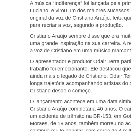
A música “Indiferença” foi lançada pela p
Luciano, e virou um dos maiores sucessos
original da voz de Cristiano Araújo, feita 
para recriar a voz, segundo a produção.
Cristiano Araújo sempre disse que era mui
uma grande inspiração na sua carreira. A 
a voz de Cristiano em uma música marcant
O apresentador e produtor Odair Terra parti
trabalho foi emocionante. Ele destacou q
ainda mais o legado de Cristiano. Odair T
longa trajetória acompanhando artistas do 
Cristiano desde o começo.
O lançamento acontece em uma data simból
Cristiano Araújo completaria 40 anos. O c
um acidente de trânsito na BR-153, em Go
Moraes, de 19 anos, também morreu no aci
continua muito popular, com cerca de 4 mil