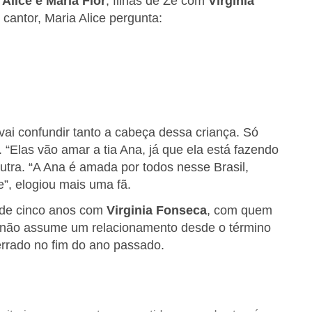
 Alice e Maria Flor
, filhas de Zé com
Virginia
cantor, Maria Alice pergunta:
 vai confundir tanto a cabeça dessa criança. Só
“Elas vão amar a tia Ana, já que ela está fazendo
outra. “A Ana é amada por todos nesse Brasil,
e”, elogiou mais uma fã.
o de cinco anos com
Virginia Fonseca
, com quem
na não assume um relacionamento desde o término
errado no fim do ano passado.