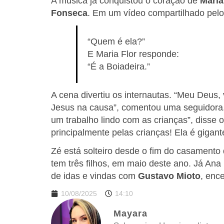
A música já conquistou o coração de
Maria
Fonseca
. Em um vídeo compartilhado pelo 
“Quem é ela?”
E Maria Flor responde:
“É a Boiadeira.”
A cena divertiu os internautas. “Meu Deus,
Jesus na causa”, comentou uma seguidora. 
um trabalho lindo com as crianças”, disse 
principalmente pelas crianças! Ela é gigant
Zé está solteiro desde o fim do casament
tem três filhos, em maio deste ano. Já A
de idas e vindas com
Gustavo Mioto
, enc
10/08/2025
14:10
Mayara