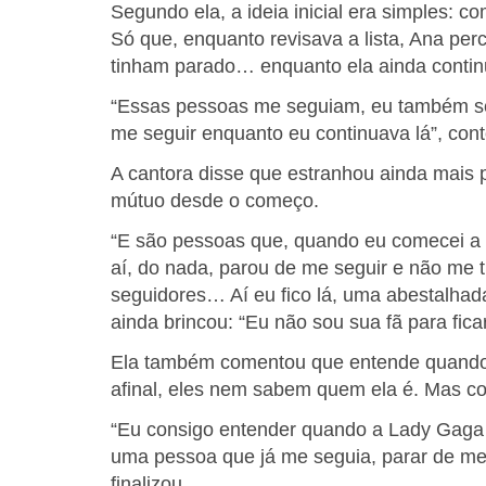
Segundo ela, a ideia inicial era simples: c
Só que, enquanto revisava a lista, Ana p
tinham parado… enquanto ela ainda contin
“Essas pessoas me seguiam, eu também seg
me seguir enquanto eu continuava lá”, cont
A cantora disse que estranhou ainda mais p
mútuo desde o começo.
“E são pessoas que, quando eu comecei a s
aí, do nada, parou de me seguir e não me t
seguidores… Aí eu fico lá, uma abestalhad
ainda brincou: “Eu não sou sua fã para ficar
Ela também comentou que entende quando i
afinal, eles nem sabem quem ela é. Mas com
“Eu consigo entender quando a Lady Gaga 
uma pessoa que já me seguia, parar de me
finalizou.